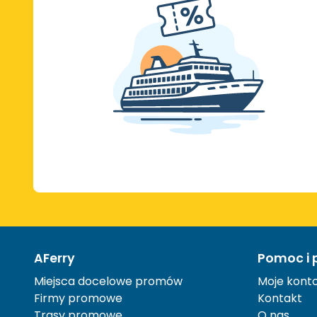
AFerry
Pomoc i 
Miejsca docelowe promów
Moje kont
Firmy promowe
Kontakt
Trasy promowe
O nas