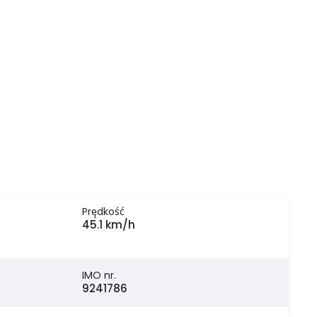
Prędkość
45.1 km/h
IMO nr.
9241786