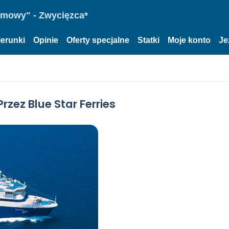
omowy" - Zwycięzca*
ierunki
Opinie
Oferty specjalne
Statki
Moje konto
Je
zez Blue Star Ferries