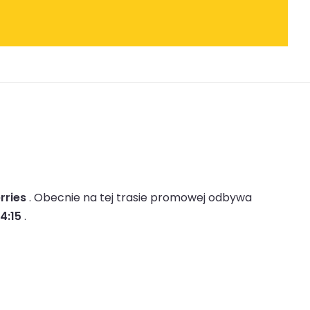
rries
.
Obecnie na tej trasie promowej odbywa
4:15
.