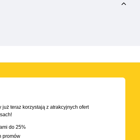
 już teraz korzystają z atrakcyjnych ofert
asach!
iami do 25%
h promów