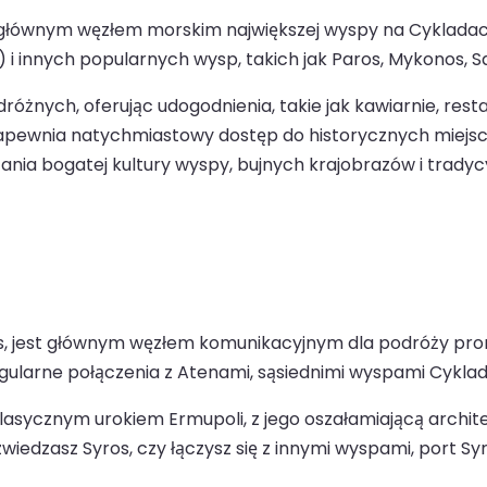
t głównym węzłem morskim największej wyspy na Cykladach
i innych popularnych wysp, takich jak Paros, Mykonos, San
odróżnych, oferując udogodnienia, takie jak kawiarnie, re
apewnia natychmiastowy dostęp do historycznych miejsc w
ania bogatej kultury wyspy, bujnych krajobrazów i tradyc
os, jest głównym węzłem komunikacyjnym dla podróży pro
egularne połączenia z Atenami, sąsiednimi wyspami Cyklad i
klasycznym urokiem Ermupoli, z jego oszałamiającą arch
wiedzasz Syros, czy łączysz się z innymi wyspami, port S