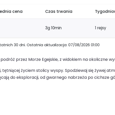
rednia cena
Czas trwania
Tygodniow
3g 10min
1 rejsy
nich 30 dni. Ostatnia aktualizacja: 07/08/2026 01:00
odróż przez Morze Egejskie, z widokiem na okoliczne wy
, tętniącej życiem stolicy wyspy. Spodziewaj się żywej at
cają do eksploracji, od gwarnego nabrzeża po cichsze gór