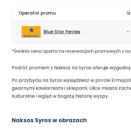
Operator promu
Ś
Blue Star Ferries
-
*Średnia cena oparta na rezerwacjach promowych z ostat
Podróż promem z Naksos na Syros oferuje wygodną p
Po przybyciu na Syros wysiądziesz w porcie Ermupoli
gwarnymi kawiarniami i sklepami. Ulice miasta zachę
kulturalne i wgląd w bogatą historię wyspy.
Naksos Syros w obrazach