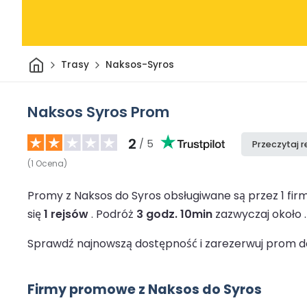
Dom
Trasy
Naksos-Syros
Naksos Syros Prom
2
/ 5
Przeczytaj r
(
1
Ocena
)
Promy z Naksos do Syros obsługiwane są przez 1 f
się
1 rejsów
.
Podróż
3 godz. 10min
zazwyczaj około 
Sprawdź najnowszą dostępność i zarezerwuj prom do 
Firmy promowe z Naksos do Syros