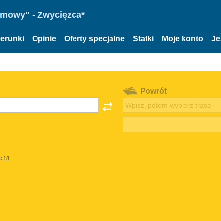
omowy" - Zwycięzca*
ierunki
Opinie
Oferty specjalne
Statki
Moje konto
Je
Powrót
< 18