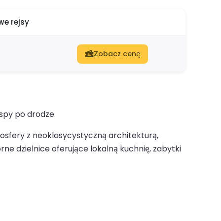
e rejsy
Zobacz cenę
spy po drodze.
mosfery z neoklasycystyczną architekturą,
ne dzielnice oferujące lokalną kuchnię, zabytki