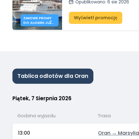
Opublikowano
:
6 sie 2026
Wyświetl promocję
ZIMOWE PROMY
DO ALGIERII JUŻ
OTWARTE
Tablica odlotów dla Oran
Piątek, 7 Sierpnia 2026
Godzina wyjazdu
Trasa
13:00
Oran → Marsyli