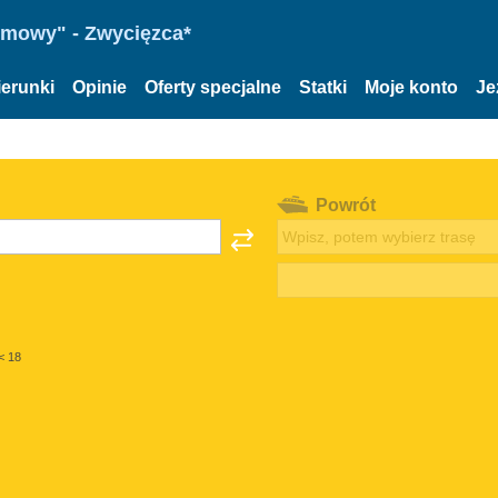
omowy" - Zwycięzca*
ierunki
Opinie
Oferty specjalne
Statki
Moje konto
Je
Powrót
< 18