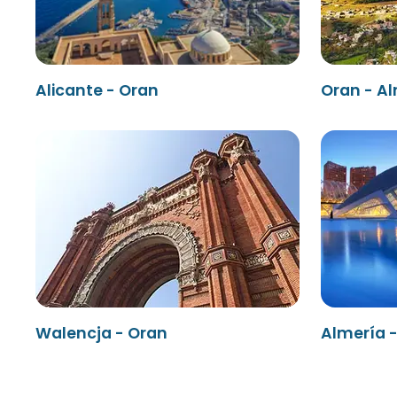
Alicante - Oran
Oran - A
Walencja - Oran
Almería 