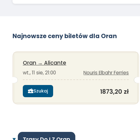
Najnowsze ceny biletów dla Oran
Oran
→
Alicante
wt., 11 sie, 21:00
Nouris Elbahr Ferries
1873,20 zł
Szukaj
Trasy Do I Z Oran