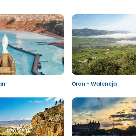
an
Oran - Walencja