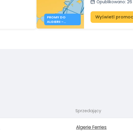
Opublikowano
:
26
Wyświetl promoc
PROMY DO
ALGIERII –
REZERWACJE NA
LATO 2026 JUŻ
OTWARTE
Sprzedający
a
Algerie Ferries