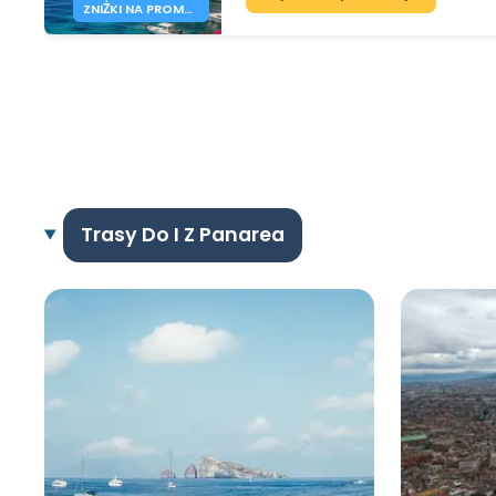
ZNIŻKI NA PROMY
DO CHORWACJI I
WŁOCH
Trasy Do I Z Panarea