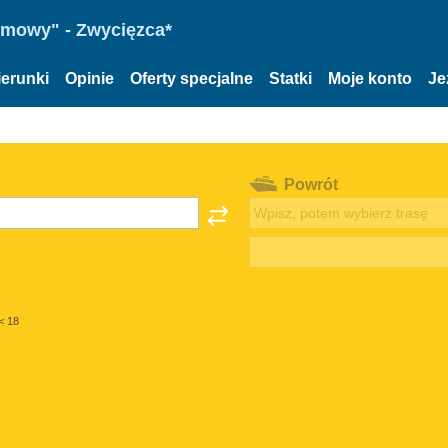
omowy" - Zwycięzca*
ierunki
Opinie
Oferty specjalne
Statki
Moje konto
Je
Powrót
< 18