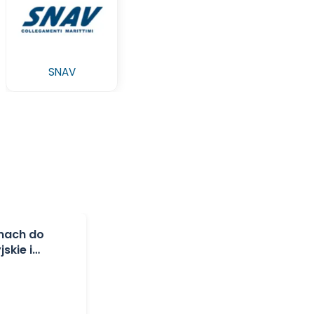
SNAV
mach do
skie i