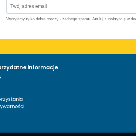
Wysyłamy tylko dobre rzeczy - żadnego spamu. Anuluj subskrypcję w 
przydatne informacje
o
rzystania
rywatności