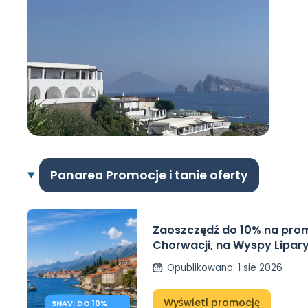
Panarea Promocje i tanie oferty
Zaoszczędź do 10% na pro
Chorwacji, na Wyspy Liparyj
Wyspy Poncjańskie z SNAV
Opublikowano
:
1 sie 2026
Wyświetl promocję
SNAV: DO 10%