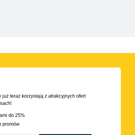
 już teraz korzystają z atrakcyjnych ofert
asach!
iami do 25%
h promów