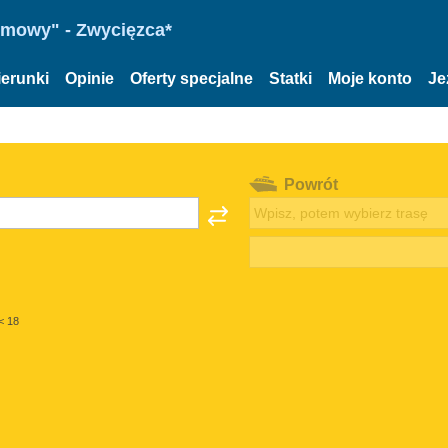
omowy" - Zwycięzca*
ierunki
Opinie
Oferty specjalne
Statki
Moje konto
Je
Powrót
< 18