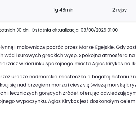
1g 48min
2 rejsy
nich 30 dni. Ostatnia aktualizacja: 08/08/2026 01:00
łynną i malowniczą podróż przez Morze Egejskie. Gdy zo
ch wód i surowych greckich wysp. Spokojna atmosfera na
ierzasz w kierunku spokojnego miasta Agios Kirykos na Ika
przez urocze nadmorskie miasteczko o bogatej historii i 
aksuj się nad brzegiem morza i ciesz się świeżą morską bry
ch i leczniczych gorących źródeł, oferując odwiedzającym i
okojnego wypoczynku, Agios Kirykos jest doskonałym cel