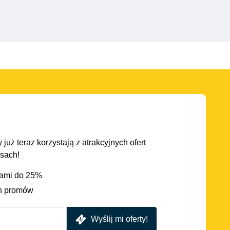
 już teraz korzystają z atrakcyjnych ofert
asach!
iami do 25%
h promów
Wyślij mi oferty!