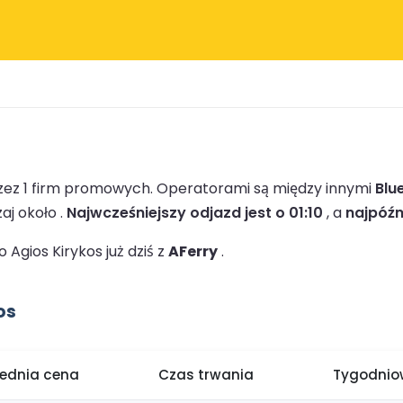
zez 1 firm promowych.
Operatorami są między innymi
Blu
j około .
Najwcześniejszy odjazd jest o 01:10
, a
najpóźn
Agios Kirykos już dziś z
AFerry
.
os
rednia cena
Czas trwania
Tygodniow