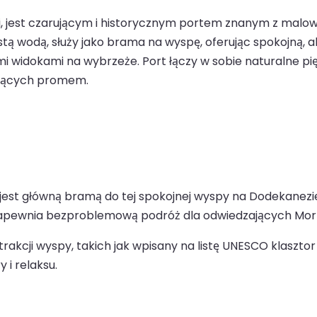
cji, jest czarującym i historycznym portem znanym z malo
tą wodą, służy jako brama na wyspę, oferując spokojną, a
 widokami na wybrzeże. Port łączy w sobie naturalne pięk
ających promem.
 jest główną bramą do tej spokojnej wyspy na Dodekanezi
rt zapewnia bezproblemową podróż dla odwiedzających Morz
rakcji wyspy, takich jak wpisany na listę UNESCO klasztor 
 i relaksu.