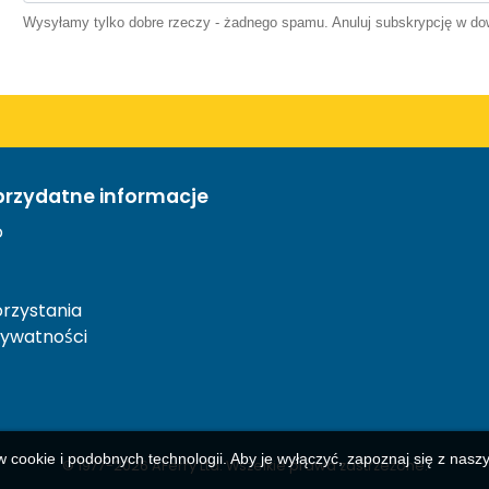
Wysyłamy tylko dobre rzeczy - żadnego spamu. Anuluj subskrypcję w 
przydatne informacje
o
rzystania
rywatności
w cookie i podobnych technologii. Aby je wyłączyć, zapoznaj się z nas
© 1977-
2026
AFerry Ltd. Wszelkie prawa zastrzeżone.