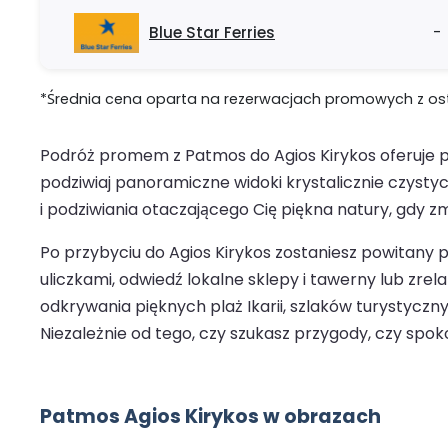
Blue Star Ferries
-
*Średnia cena oparta na rezerwacjach promowych z ostat
Podróż promem z Patmos do Agios Kirykos oferuje p
podziwiaj panoramiczne widoki krystalicznie czysty
i podziwiania otaczającego Cię piękna natury, gdy zm
Po przybyciu do Agios Kirykos zostaniesz powitany 
uliczkami, odwiedź lokalne sklepy i tawerny lub zrel
odkrywania pięknych plaż Ikarii, szlaków turystyczny
Niezależnie od tego, czy szukasz przygody, czy sp
Patmos Agios Kirykos w obrazach