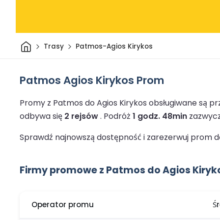
Dom
Trasy
Patmos-Agios Kirykos
Patmos Agios Kirykos Prom
Promy z Patmos do Agios Kirykos obsługiwane są pr
odbywa się
2 rejsów
.
Podróż
1 godz. 48min
zazwycza
Sprawdź najnowszą dostępność i zarezerwuj prom do 
Firmy promowe z Patmos do Agios Kiryk
Operator promu
Ś