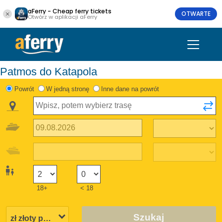
aFerry - Cheap ferry tickets
OTWARTE
Otwórz w aplikacji aFerry
Patmos do Katapola
Powrót
W jedną stronę
Inne dane na powrót
18+
< 18
Szukaj