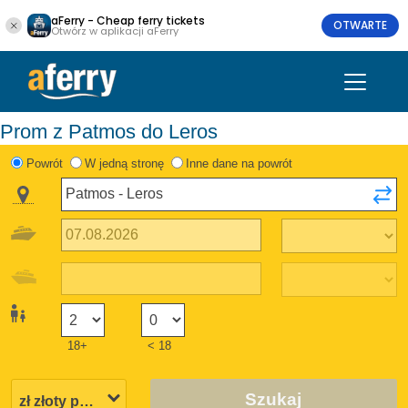
aFerry - Cheap ferry tickets
OTWARTE
Otwórz w aplikacji aFerry
Prom z Patmos do Leros
Powrót
W jedną stronę
Inne dane na powrót
18+
< 18
Szukaj