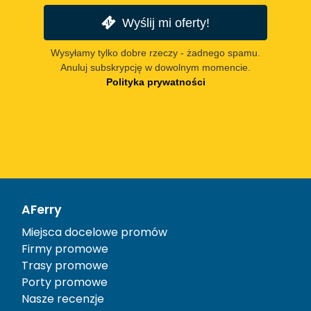
Wyślij mi oferty!
Wysyłamy tylko dobre rzeczy - żadnego spamu.
Anuluj subskrypcję w dowolnym momencie.
Polityka prywatności
AFerry
Miejsca docelowe promów
Firmy promowe
Trasy promowe
Porty promowe
Nasze recenzje