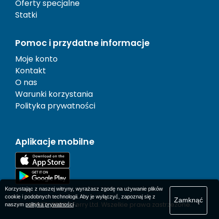
Oferty specjalne
Statki
Pomoc i przydatne informacje
Moje konto
Kontakt
O nas
Warunki korzystania
Polityka prywatności
Aplikacje mobilne
Korzystając z naszej witryny, wyrażasz zgodę na używanie plików
cookie i podobnych technologii. Aby je wyłączyć, zapoznaj się z
Zamknąć
© 1977-
2026
AFerry Ltd. Wszelkie prawa zastrzeżone.
naszym
polityka prywatności
.