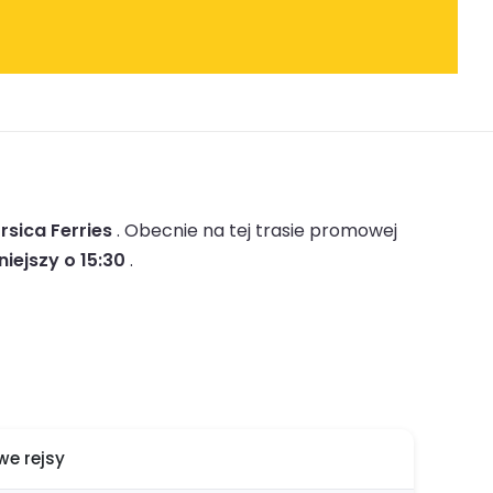
rsica Ferries
.
Obecnie na tej trasie promowej
iejszy o 15:30
.
e rejsy