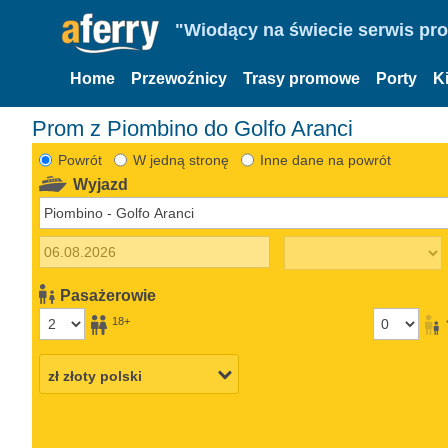
"Wiodący na świecie serwis pr
Home
Przewoźnicy
Trasy promowe
Porty
K
Prom z Piombino do Golfo Aranci
Powrót
W jedną stronę
Inne dane na powrót
Wyjazd
Pasażerowie
18+