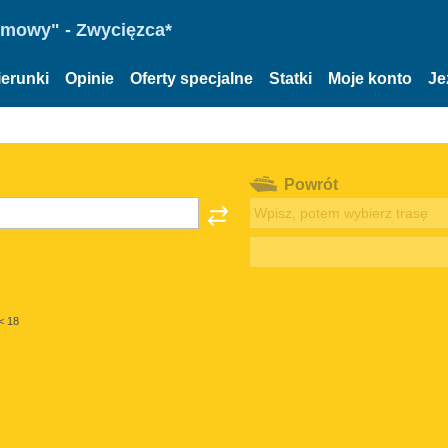
omowy" - Zwycięzca*
ierunki
Opinie
Oferty specjalne
Statki
Moje konto
Je
Powrót
< 18