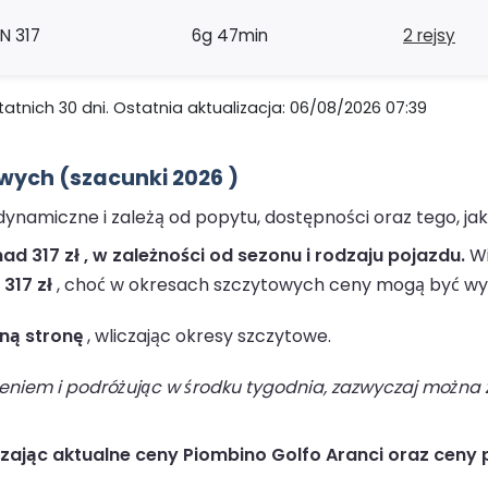
N 317
6g 47min
2 rejsy
nich 30 dni. Ostatnia aktualizacja: 06/08/2026 07:39
wych (szacunki 2026 )
ynamiczne i zależą od popytu, dostępności oraz tego, ja
d 317 zł , w zależności od sezonu i rodzaju pojazdu.
Wi
 317 zł
, choć w okresach szczytowych ceny mogą być wy
dną stronę
, wliczając okresy szczytowe.
niem i podróżując w środku tygodnia, zazwyczaj można z
dzając aktualne ceny Piombino Golfo Aranci oraz ceny