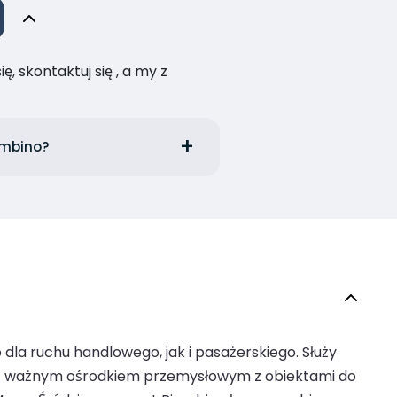
, skontaktuj się , a my z
ombino?
la ruchu handlowego, jak i pasażerskiego. Służy
nież ważnym ośrodkiem przemysłowym z obiektami do