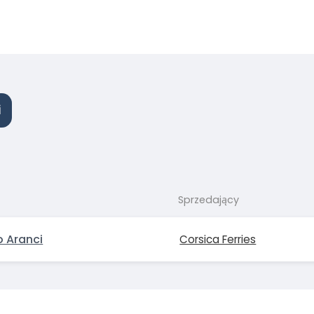
i
Sprzedający
o Aranci
Corsica Ferries