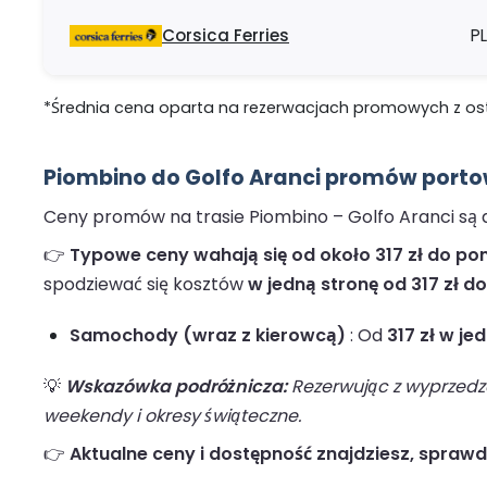
Corsica Ferries
PL
*Średnia cena oparta na rezerwacjach promowych z ostat
Piombino do Golfo Aranci promów porto
Ceny promów na trasie Piombino – Golfo Aranci są d
👉
Typowe ceny wahają się od około 317 zł do pona
spodziewać się kosztów
w jedną stronę od 317 zł do
Samochody (wraz z kierowcą)
: Od
317 zł w je
💡
Wskazówka podróżnicza:
Rezerwując z wyprzedze
weekendy i okresy świąteczne.
👉
Aktualne ceny i dostępność znajdziesz, spraw