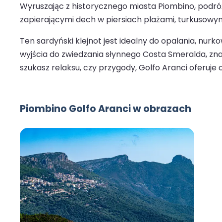
Wyruszając z historycznego miasta Piombino, podróż
zapierającymi dech w piersiach plażami, turkusow
Ten sardyński klejnot jest idealny do opalania, nurk
wyjścia do zwiedzania słynnego Costa Smeralda, zna
szukasz relaksu, czy przygody, Golfo Aranci oferuje
Piombino Golfo Aranci w obrazach