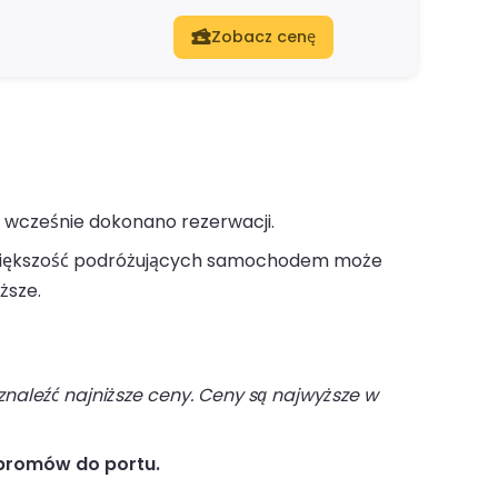
Zobacz cenę
k wcześnie dokonano rezerwacji.
ększość podróżujących samochodem może
ższe.
naleźć najniższe ceny. Ceny są najwyższe w
 promów do portu.