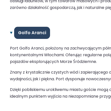
obsługi ładunków, w tym towarów masowych i prod
zarówno działalność gospodarczą, jak i naturalne p
Golfo Aranci
Port Golfo Aranci, położony na zachwycającym pó
kontynentalnymi Włochami. Oferując regularne połąc
pojazdów eksplorujących Morze Śródziemne.
Znany z krystalicznie czystych wód i zapierająceg
wydajności, jak i piękna. Port dysponuje nowoczesn
Dzięki pobliskiemu urokliwemu miastu goście mogą ci
idealnym punktem wyjścia na niezapomniane przygody