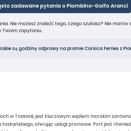
ęsto zadawane pytania o Piombino-Golfo Aranci
ia. Nie możesz znaleźć tego, czego szukasz? Nie martw się
 Twoim zapytaniu.
Jakie są godziny odprawy na promie Corsica Ferries z Pi
ch w Toskanii, jest kluczowym węzłem morskim zarówno d
u toskańskiego, oferując usługi promowe. Port jest rów