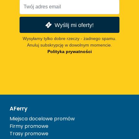
Wyślij mi oferty!
Wysyłamy tylko dobre rzeczy - żadnego spamu.
Anuluj subskrypcję w dowolnym momencie.
Polityka prywatności
AFerry
Miejsca docelowe promów
Firmy promowe
Trasy promowe