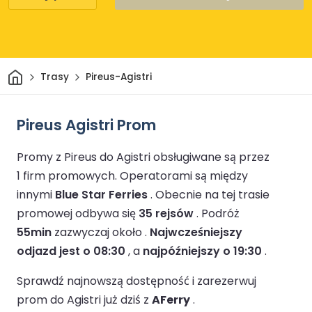
Dom
Trasy
Pireus-Agistri
Pireus Agistri Prom
Promy z Pireus do Agistri obsługiwane są przez
1 firm promowych.
Operatorami są między
innymi
Blue Star Ferries
.
Obecnie na tej trasie
promowej odbywa się
35 rejsów
.
Podróż
55min
zazwyczaj około .
Najwcześniejszy
odjazd jest o 08:30
, a
najpóźniejszy o 19:30
.
Sprawdź najnowszą dostępność i zarezerwuj
prom do Agistri już dziś z
AFerry
.