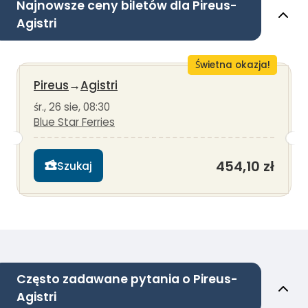
Najnowsze ceny biletów dla Pireus-
Agistri
Świetna okazja!
Pireus
→
Agistri
śr., 26 sie, 08:30
Blue Star Ferries
454,10 zł
Szukaj
Często zadawane pytania o Pireus-
Agistri