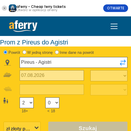
aFerry - Cheap ferry tickets
OTWARTE
Otwórz w aplikacji aFerry
Prom z Pireus do Agistri
Powrót
W jedną stronę
Inne dane na powrót
18+
< 18
Szukaj