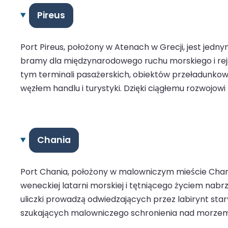
Pireus
Port Pireus, położony w Atenach w Grecji, jest jedn
bramy dla międzynarodowego ruchu morskiego i rejso
tym terminali pasażerskich, obiektów przeładunkow
węzłem handlu i turystyki. Dzięki ciągłemu rozwojow
Chania
Port Chania, położony w malowniczym mieście Chania
weneckiej latarni morskiej i tętniącego życiem nabr
uliczki prowadzą odwiedzających przez labirynt star
szukających malowniczego schronienia nad morzem