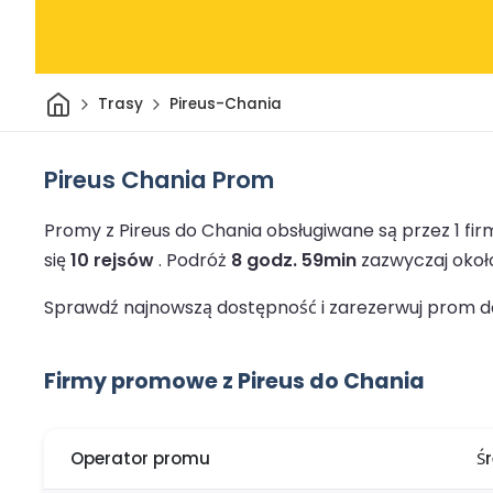
Dom
Trasy
Pireus-Chania
Pireus Chania Prom
Promy z Pireus do Chania obsługiwane są przez 1 f
się
10 rejsów
.
Podróż
8 godz. 59min
zazwyczaj okoł
Sprawdź najnowszą dostępność i zarezerwuj prom do
Firmy promowe z Pireus do Chania
Operator promu
Ś