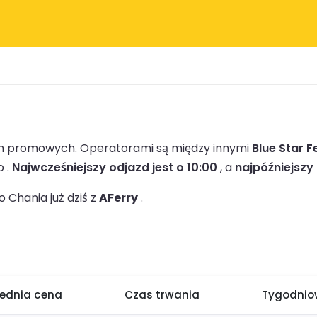
irm promowych.
Operatorami są między innymi
Blue Star F
o .
Najwcześniejszy odjazd jest o 10:00
, a
najpóźniejszy
 Chania już dziś z
AFerry
.
rednia cena
Czas trwania
Tygodniow