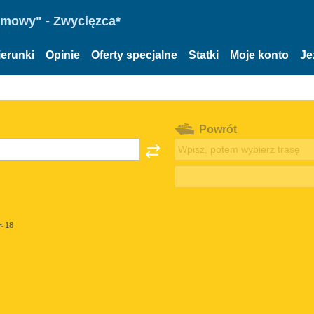
omowy" - Zwycięzca*
ierunki
Opinie
Oferty specjalne
Statki
Moje konto
Je
Powrót
< 18