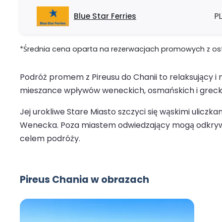
Blue Star Ferries
PL
*Średnia cena oparta na rezerwacjach promowych z ostat
Podróż promem z Pireusu do Chanii to relaksujący i 
mieszance wpływów weneckich, osmańskich i greckich,
Jej urokliwe Stare Miasto szczyci się wąskimi ulic
Wenecka. Poza miastem odwiedzający mogą odkrywać 
celem podróży.
Pireus Chania w obrazach