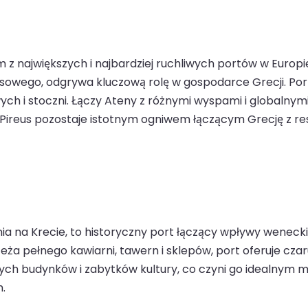
ym z największych i najbardziej ruchliwych portów w Europ
wego, odgrywa kluczową rolę w gospodarce Grecji. Port 
ych i stoczni. Łączy Ateny z różnymi wyspami i globalny
i Pireus pozostaje istotnym ogniwem łączącym Grecję z res
 na Krecie, to historyczny port łączący wpływy weneckie,
zeża pełnego kawiarni, tawern i sklepów, port oferuje cz
ych budynków i zabytków kultury, co czyni go idealnym mi
.