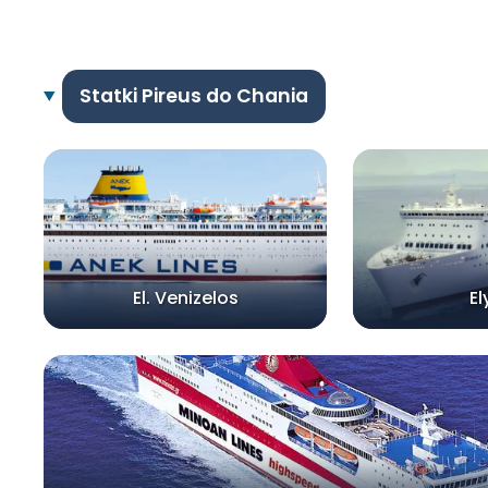
Statki Pireus do Chania
El. Venizelos
El