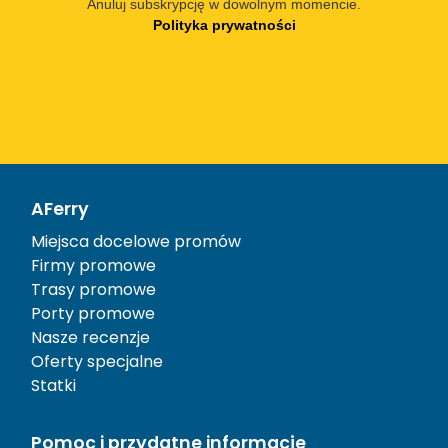
Anuluj subskrypcję w dowolnym momencie.
Polityka prywatności
AFerry
Miejsca docelowe promów
Firmy promowe
Trasy promowe
Porty promowe
Nasze recenzje
Oferty specjalne
Statki
Pomoc i przydatne informacje