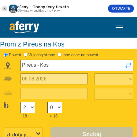
aFerry - Cheap ferry tickets
OTWARTE
Otwórz w aplikacji aFerry
Prom z Pireus na Kos
Powrót
W jedną stronę
Inne dane na powrót
18+
< 18
Szukaj