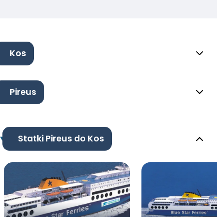
Kos
Pireus
Statki Pireus do Kos