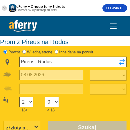
aFerry - Cheap ferry tickets
OTWARTE
Otwórz w aplikacji aFerry
Prom z Pireus na Rodos
Powrót
W jedną stronę
Inne dane na powrót
18+
< 18
Szukaj