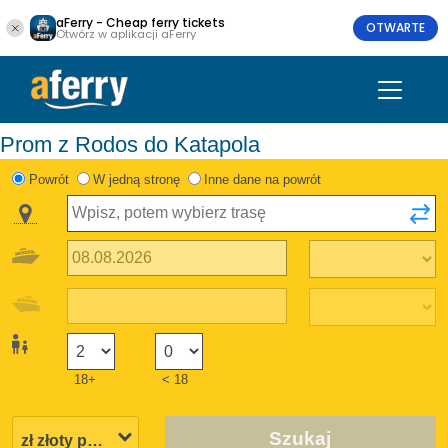
aFerry - Cheap ferry tickets
OTWARTE
Otwórz w aplikacji aFerry
Prom z Rodos do Katapola
Powrót
W jedną stronę
Inne dane na powrót
18+
< 18
Szukaj