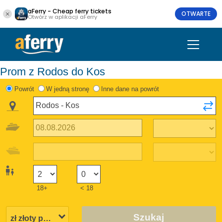
aFerry - Cheap ferry tickets
OTWARTE
Otwórz w aplikacji aFerry
Prom z Rodos do Kos
Powrót
W jedną stronę
Inne dane na powrót
18+
< 18
Szukaj