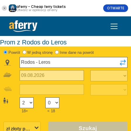
aFerry - Cheap ferry tickets
OTWARTE
Otwórz w aplikacji aFerry
Prom z Rodos do Leros
Powrót
W jedną stronę
Inne dane na powrót
18+
< 18
Szukaj