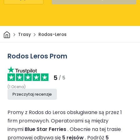
Dom
Trasy
Rodos-Leros
Rodos Leros Prom
5
/ 5
(
1
Ocena
)
Przeczytaj recenzje
Promy z Rodos do Leros obsługiwane są przez 1
firm promowych.
Operatorami są między
innymi
Blue Star Ferries
.
Obecnie na tej trasie
promowej odbywa się
5 rejsów
.
Podróż
5