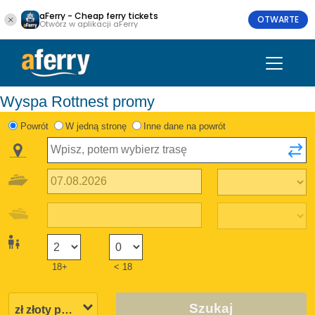
aFerry - Cheap ferry tickets
OTWARTE
Otwórz w aplikacji aFerry
Wyspa Rottnest promy
Powrót
W jedną stronę
Inne dane na powrót
18+
< 18
Szukaj