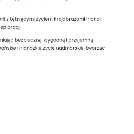
i z tętniącymi życiem krajobrazami Irlandii.
ploracji.
wniając bezpieczną, wygodną i przyjemną
ńskie i irlandzkie życie nadmorskie, tworząc