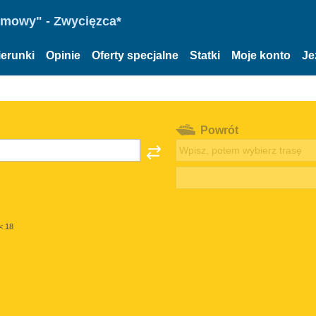
omowy" - Zwycięzca*
ierunki
Opinie
Oferty specjalne
Statki
Moje konto
Je
Powrót
< 18