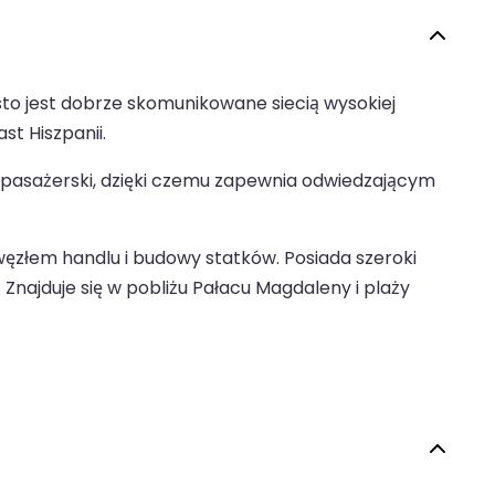
sto jest dobrze skomunikowane siecią wysokiej
st Hiszpanii.
 pasażerski, dzięki czemu zapewnia odwiedzającym
 węzłem handlu i budowy statków. Posiada szeroki
najduje się w pobliżu Pałacu Magdaleny i plaży