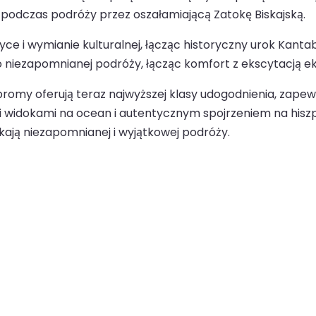
 podczas podróży przez oszałamiającą Zatokę Biskajską.
e i wymianie kulturalnej, łącząc historyczny urok Kantabri
niezapomnianej podróży, łącząc komfort z ekscytacją eks
 promy oferują teraz najwyższej klasy udogodnienia, zape
 widokami na ocean i autentycznym spojrzeniem na hiszpa
kają niezapomnianej i wyjątkowej podróży.