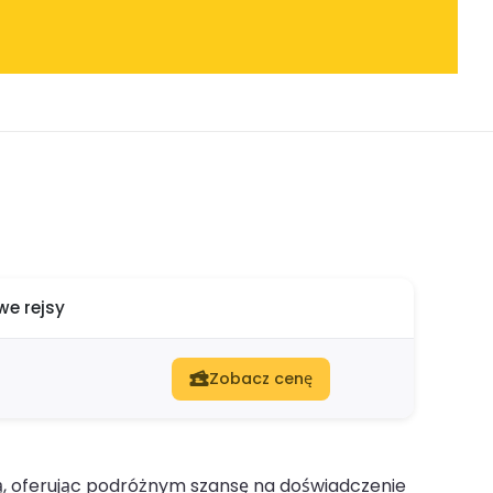
e rejsy
Zobacz cenę
ą, oferując podróżnym szansę na doświadczenie