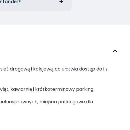
antander?
ieć drogową i kolejową, co ułatwia dostęp do i z
wląt, kawiarnię i krótkoterminowy parking.
epełnosprawnych, miejsca parkingowe dla