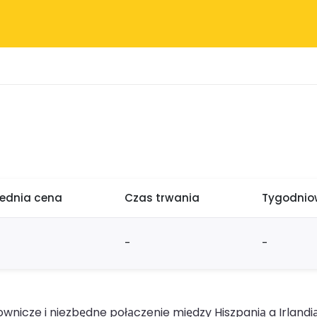
rednia cena
Czas trwania
Tygodniow
-
-
icze i niezbędne połączenie między Hiszpanią a Irlandi