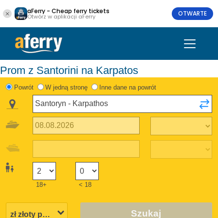
aFerry - Cheap ferry tickets
OTWARTE
Otwórz w aplikacji aFerry
Prom z Santorini na Karpatos
Powrót
W jedną stronę
Inne dane na powrót
18+
< 18
Szukaj