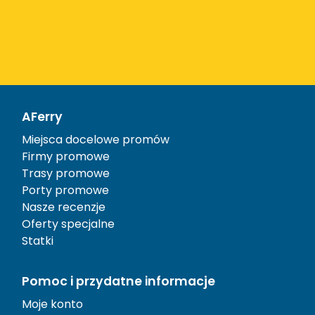
AFerry
Miejsca docelowe promów
Firmy promowe
Trasy promowe
Porty promowe
Nasze recenzje
Oferty specjalne
Statki
Pomoc i przydatne informacje
Moje konto