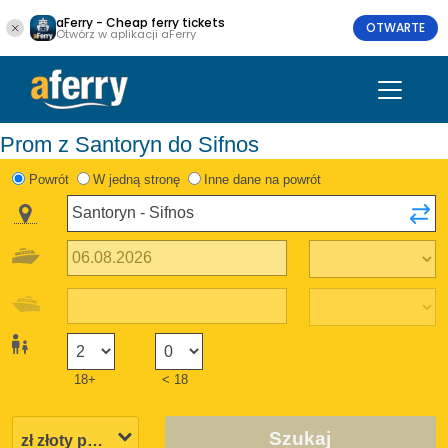
aFerry - Cheap ferry tickets
OTWARTE
Otwórz w aplikacji aFerry
Prom z Santoryn do Sifnos
Powrót
W jedną stronę
Inne dane na powrót
18+
< 18
Szukaj