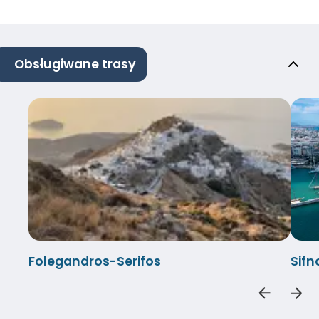
Obsługiwane trasy
Folegandros-Serifos
Sifn