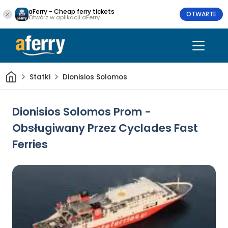
aFerry - Cheap ferry tickets
OTWARTE
Otwórz w aplikacji aFerry
Dom
Statki
Dionisios Solomos
Dionisios Solomos Prom -
Obsługiwany Przez Cyclades Fast
Ferries