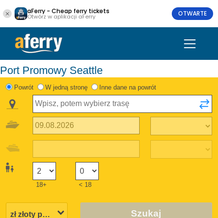
aFerry - Cheap ferry tickets
OTWARTE
Otwórz w aplikacji aFerry
Port Promowy Seattle
Powrót
W jedną stronę
Inne dane na powrót
18+
< 18
Szukaj