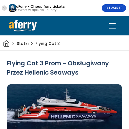
aFerry - Cheap ferry tickets
OTWARTE
Otwórz w aplikacji aFerry
Dom
Statki
Flying Cat 3
Flying Cat 3 Prom - Obsługiwany
Przez Hellenic Seaways