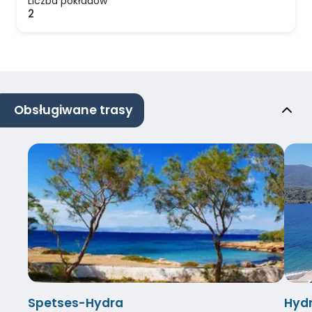
Liczba pokładów
2
Obsługiwane trasy
Spetses-Hydra
Hyd