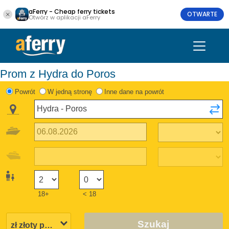
aFerry - Cheap ferry tickets
OTWARTE
Otwórz w aplikacji aFerry
Prom z Hydra do Poros
Powrót
W jedną stronę
Inne dane na powrót
18+
< 18
Szukaj