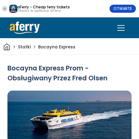
aFerry - Cheap ferry tickets
OTWARTE
Otwórz w aplikacji aFerry
Dom
Statki
Bocayna Express
Bocayna Express Prom -
Obsługiwany Przez Fred Olsen