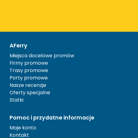
AFerry
Miejsca docelowe promów
Firmy promowe
Trasy promowe
Porty promowe
Nasze recenzje
Oferty specjalne
Statki
Pomoc i przydatne informacje
Moje konto
Kontakt