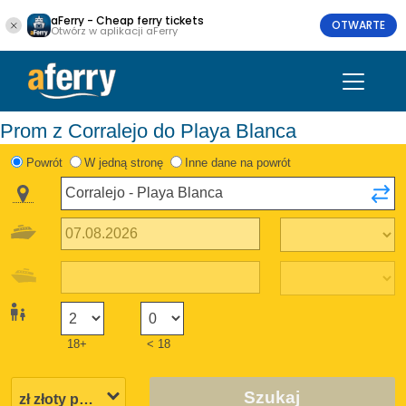
aFerry - Cheap ferry tickets
OTWARTE
Otwórz w aplikacji aFerry
Prom z Corralejo do Playa Blanca
Powrót
W jedną stronę
Inne dane na powrót
18+
< 18
Szukaj