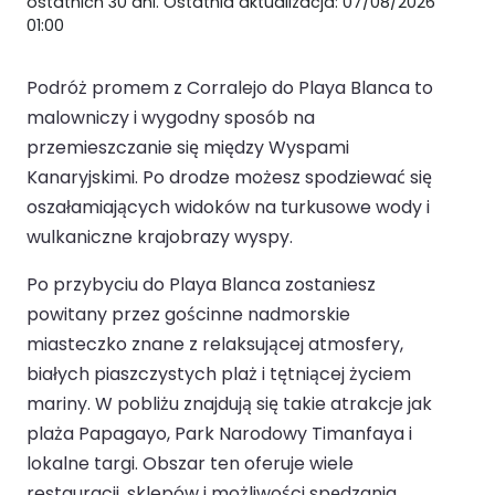
ostatnich 30 dni. Ostatnia aktualizacja: 07/08/2026
01:00
Podróż promem z Corralejo do Playa Blanca to
malowniczy i wygodny sposób na
przemieszczanie się między Wyspami
Kanaryjskimi. Po drodze możesz spodziewać się
oszałamiających widoków na turkusowe wody i
wulkaniczne krajobrazy wyspy.
Po przybyciu do Playa Blanca zostaniesz
powitany przez gościnne nadmorskie
miasteczko znane z relaksującej atmosfery,
białych piaszczystych plaż i tętniącej życiem
mariny. W pobliżu znajdują się takie atrakcje jak
plaża Papagayo, Park Narodowy Timanfaya i
lokalne targi. Obszar ten oferuje wiele
restauracji, sklepów i możliwości spędzania