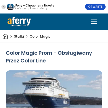
aFerry - Cheap ferry tickets
OTWARTE
Otwórz w aplikacji aFerry
Dom
Statki
Color Magic
Color Magic Prom - Obsługiwany
Przez Color Line