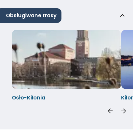
Obsługiwane trasy
Osło-Kilonia
Kilo