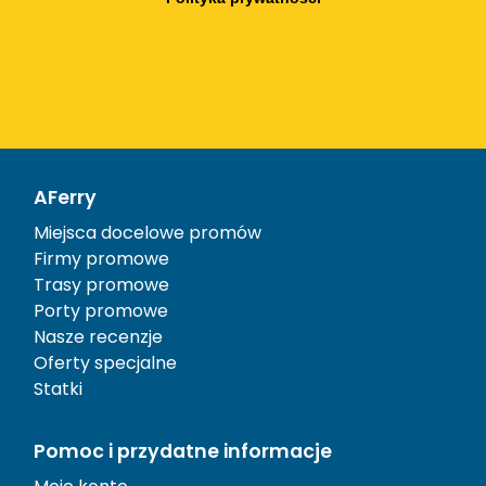
AFerry
Miejsca docelowe promów
Firmy promowe
Trasy promowe
Porty promowe
Nasze recenzje
Oferty specjalne
Statki
Pomoc i przydatne informacje