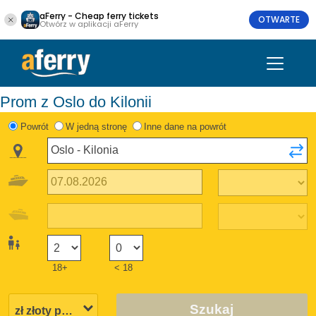
aFerry - Cheap ferry tickets
OTWARTE
Otwórz w aplikacji aFerry
Prom z Oslo do Kilonii
Powrót
W jedną stronę
Inne dane na powrót
18+
< 18
Szukaj