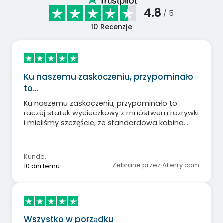
4.8
/ 5
10
Recenzje
Ku naszemu zaskoczeniu, przypominało
to…
Ku naszemu zaskoczeniu, przypominało to
raczej statek wycieczkowy z mnóstwem rozrywki
i mieliśmy szczęście, że standardowa kabina
miała okno. Wygodne łóżka, duża łazienka i dwa
rozkładane łóżka pod sufitem. Wszystko było w
porządku.
Kunde
,
Zebrane przez AFerry.com
10 dni temu
Wszystko w porządku