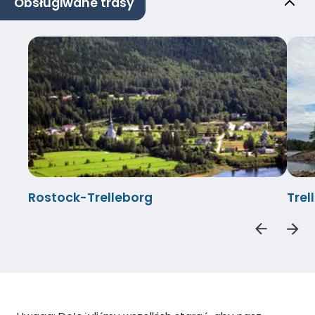
Obsługiwane trasy
Rostock-Trelleborg
Tre