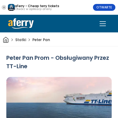
aFerry - Cheap ferry tickets
OTWARTE
Otwórz w aplikacji aFerry
Dom
Statki
Peter Pan
Peter Pan Prom - Obsługiwany Przez
TT-Line