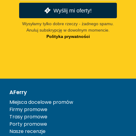
Wyślij mi oferty!
Wysyłamy tylko dobre rzeczy - żadnego spamu.
Anuluj subskrypcję w dowolnym momencie.
Polityka prywatności
AFerry
Miejsca docelowe promów
Firmy promowe
Trasy promowe
Porty promowe
Nasze recenzje