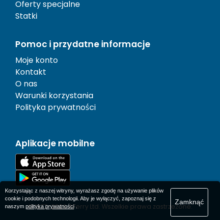
Oferty specjalne
Statki
Pomoc i przydatne informacje
Moje konto
Kontakt
O nas
Warunki korzystania
Polityka prywatności
Aplikacje mobilne
Korzystając z naszej witryny, wyrażasz zgodę na używanie plików
cookie i podobnych technologii. Aby je wyłączyć, zapoznaj się z
Zamknąć
© 1977-
2026
AFerry Ltd. Wszelkie prawa zastrzeżone.
naszym
polityka prywatności
.