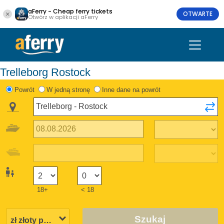
aFerry - Cheap ferry tickets
OTWARTE
Otwórz w aplikacji aFerry
Trelleborg Rostock
Powrót
W jedną stronę
Inne dane na powrót
18+
< 18
Szukaj