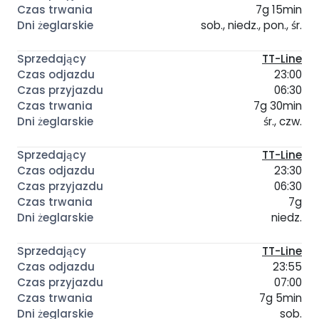
7g 15min
sob., niedz., pon., śr.
TT-Line
23:00
06:30
7g 30min
śr., czw.
TT-Line
23:30
06:30
7g
niedz.
TT-Line
23:55
07:00
7g 5min
sob.