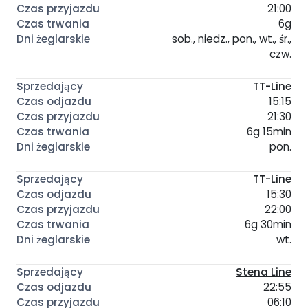
21:00
6g
sob., niedz., pon., wt., śr.,
czw.
TT-Line
15:15
21:30
6g 15min
pon.
TT-Line
15:30
22:00
6g 30min
wt.
Stena Line
22:55
06:10