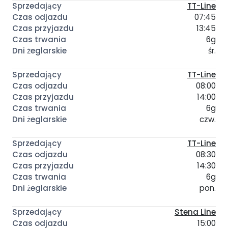
TT-Line
07:45
13:45
6g
śr.
TT-Line
08:00
14:00
6g
czw.
TT-Line
08:30
14:30
6g
pon.
Stena Line
15:00