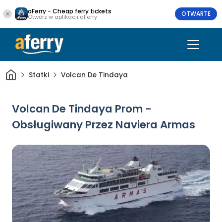
aFerry - Cheap ferry tickets
OTWARTE
Otwórz w aplikacji aFerry
Dom
Statki
Volcan De Tindaya
Volcan De Tindaya Prom -
Obsługiwany Przez Naviera Armas