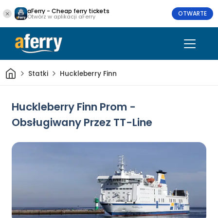
aFerry - Cheap ferry tickets
OTWARTE
Otwórz w aplikacji aFerry
Dom
Statki
Huckleberry Finn
Huckleberry Finn Prom -
Obsługiwany Przez TT-Line