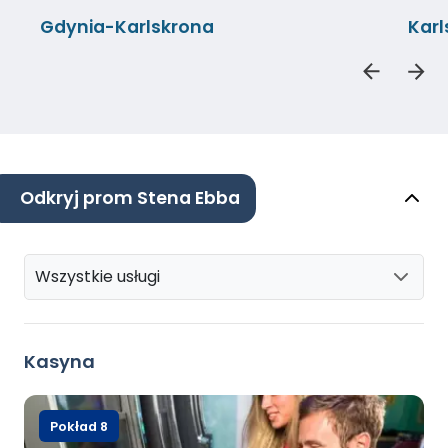
Gdynia-Karlskrona
Kar
Odkryj prom Stena Ebba
Wszystkie usługi
Kasyna
Pokład 8