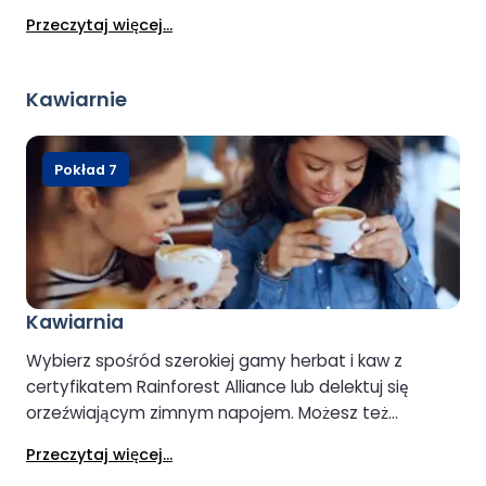
Obsługi Klienta można również zarezerwować miejsce
Przeczytaj więcej...
w saloniku lub kabinie (w zależności od dostępności).
Kawiarnie
Pokład 7
Kawiarnia
Wybierz spośród szerokiej gamy herbat i kaw z
certyfikatem Rainforest Alliance lub delektuj się
orzeźwiającym zimnym napojem. Możesz też
zafundować sobie słodką przekąskę lub smaczną
Przeczytaj więcej...
kanapkę.