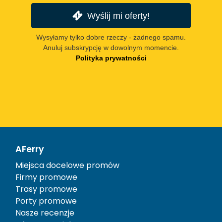
Wyślij mi oferty!
Wysyłamy tylko dobre rzeczy - żadnego spamu.
Anuluj subskrypcję w dowolnym momencie.
Polityka prywatności
AFerry
Miejsca docelowe promów
Firmy promowe
Trasy promowe
Porty promowe
Nasze recenzje