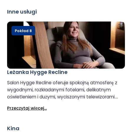
Inne usługi
Pokład 8
Leżanka Hygge Recline
Salon Hygge Recline oferuje spokojną atmosferę z
wygodnymi, rozkładanymi fotelami, delikatnym
oświetleniem i dużymi, wyciszonymi telewizorami.
Rozsiądź się wygodnie z książką i delektuj się
Przeczytaj więcej...
bezpłatną herbatą lub kawą. Aby zachować spokojną
atmosferę, salon jest otwarty dla gości w wieku od 8
lat.
Kina