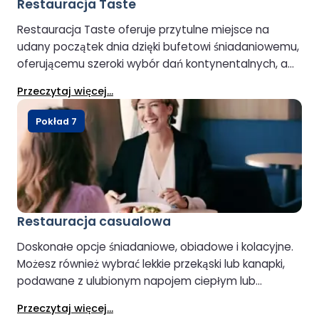
Restauracja Taste
Restauracja Taste oferuje przytulne miejsce na
udany początek dnia dzięki bufetowi śniadaniowemu,
oferującemu szeroki wybór dań kontynentalnych, a
także bardziej sycące dania na ciepło, które
Przeczytaj więcej...
zaspokoją każdy apetyt. Po południu i wieczorem
restauracja przekształca się w lokal à la carte,
Pokład 7
oferując relaksującą, niespieszną atmosferę dzięki
świeżo przygotowanym posiłkom i wyborowi
napojów, w tym aperitifów, win, napojów
bezalkoholowych i napojów po kolacji. Dostępne jest
również specjalne menu dla dzieci.
Restauracja casualowa
Doskonałe opcje śniadaniowe, obiadowe i kolacyjne.
Możesz również wybrać lekkie przekąski lub kanapki,
podawane z ulubionym napojem ciepłym lub
zimnym, alkoholowym lub bezalkoholowym.
Przeczytaj więcej...