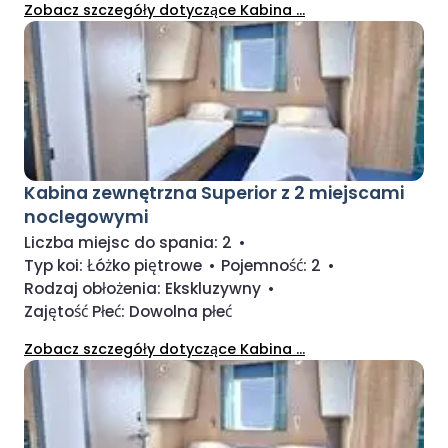
Zobacz szczegóły dotyczące Kabina ...
Kabina zewnętrzna Superior z 2 miejscami
noclegowymi
Liczba miejsc do spania:
2
•
Typ koi:
Łóżko piętrowe
•
Pojemność:
2
•
Rodzaj obłożenia:
Ekskluzywny
•
Zajętość Płeć:
Dowolna płeć
Zobacz szczegóły dotyczące Kabina ...