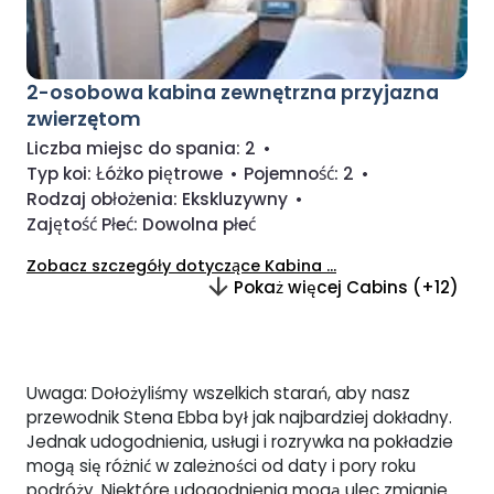
2-osobowa kabina zewnętrzna przyjazna
zwierzętom
Liczba miejsc do spania:
2
•
Typ koi:
Łóżko piętrowe
•
Pojemność:
2
•
Rodzaj obłożenia:
Ekskluzywny
•
Zajętość Płeć:
Dowolna płeć
Zobacz szczegóły dotyczące Kabina ...
Pokaż więcej Cabins (+12)
Uwaga: Dołożyliśmy wszelkich starań, aby nasz
przewodnik Stena Ebba był jak najbardziej dokładny.
Jednak udogodnienia, usługi i rozrywka na pokładzie
mogą się różnić w zależności od daty i pory roku
podróży. Niektóre udogodnienia mogą ulec zmianie