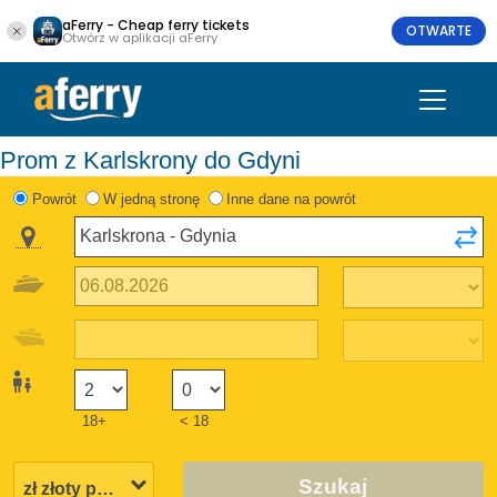
aFerry - Cheap ferry tickets
OTWARTE
Otwórz w aplikacji aFerry
Prom z Karlskrony do Gdyni
Powrót
W jedną stronę
Inne dane na powrót
18+
< 18
Szukaj