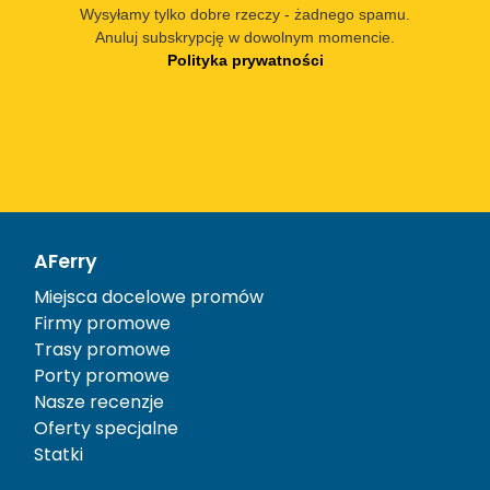
Wysyłamy tylko dobre rzeczy - żadnego spamu.
Anuluj subskrypcję w dowolnym momencie.
Polityka prywatności
AFerry
Miejsca docelowe promów
Firmy promowe
Trasy promowe
Porty promowe
Nasze recenzje
Oferty specjalne
Statki