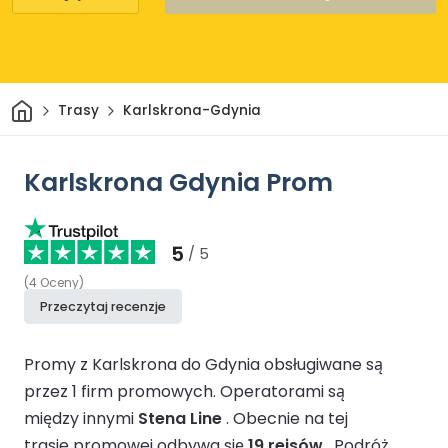
Dom
Trasy
Karlskrona-Gdynia
Karlskrona Gdynia Prom
5
/ 5
(
4
Oceny
)
Przeczytaj recenzje
Promy z Karlskrona do Gdynia obsługiwane są
przez 1 firm promowych.
Operatorami są
między innymi
Stena Line
.
Obecnie na tej
trasie promowej odbywa się
19 rejsów
.
Podróż