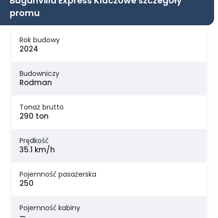
Buganvilla Express Kluczowe szczegóły
promu
Rok budowy
2024
Budowniczy
Rodman
Tonaż brutto
290 ton
Prędkość
35.1 km/h
Pojemność pasażerska
250
Pojemność kabiny
—