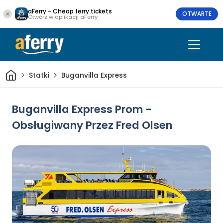
aFerry - Cheap ferry tickets
OTWARTE
Otwórz w aplikacji aFerry
Dom
Statki
Buganvilla Express
Buganvilla Express Prom -
Obsługiwany Przez Fred Olsen