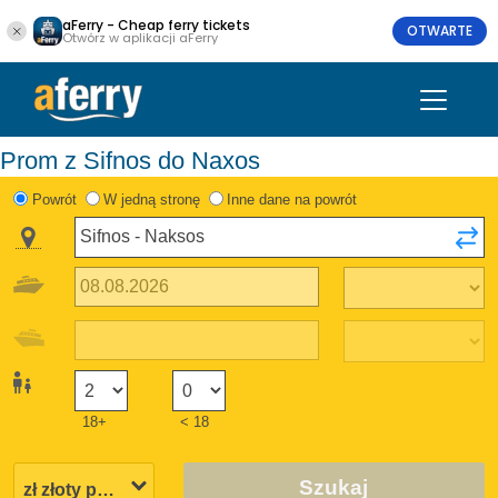
aFerry - Cheap ferry tickets
OTWARTE
Otwórz w aplikacji aFerry
Prom z Sifnos do Naxos
Powrót
W jedną stronę
Inne dane na powrót
18+
< 18
Szukaj