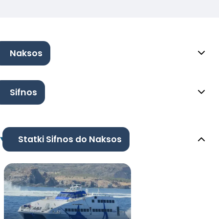
Naksos
Sifnos
Statki Sifnos do Naksos