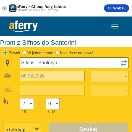
aFerry - Cheap ferry tickets
OTWARTE
Otwórz w aplikacji aFerry
Prom z Sifnos do Santorini
Powrót
W jedną stronę
Inne dane na powrót
18+
< 18
Szukaj