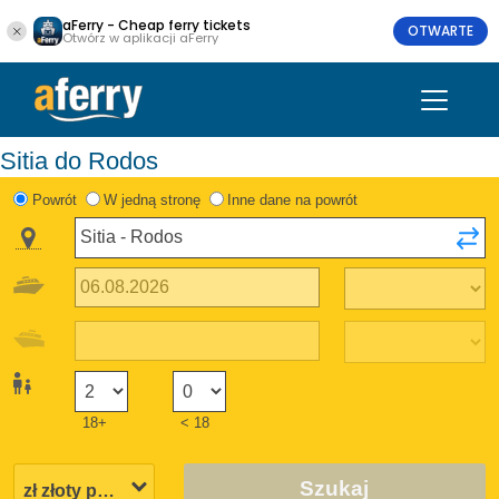
aFerry - Cheap ferry tickets
OTWARTE
Otwórz w aplikacji aFerry
Sitia do Rodos
Powrót
W jedną stronę
Inne dane na powrót
18+
< 18
Szukaj