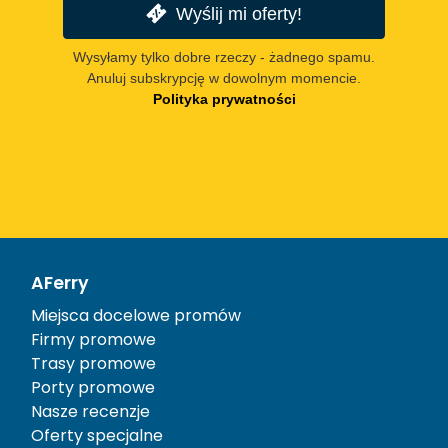
Wyślij mi oferty!
Wysyłamy tylko dobre rzeczy - żadnego spamu.
Anuluj subskrypcję w dowolnym momencie.
Polityka prywatności
AFerry
Miejsca docelowe promów
Firmy promowe
Trasy promowe
Porty promowe
Nasze recenzje
Oferty specjalne