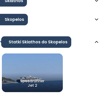
Skiathos
Skopelos
Statki Skiathos do Skopelos
Speedrunner
Jet 2