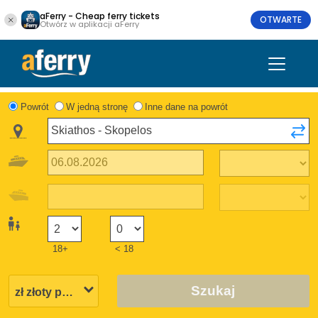
aFerry - Cheap ferry tickets
OTWARTE
Otwórz w aplikacji aFerry
Powrót
W jedną stronę
Inne dane na powrót
18+
< 18
Szukaj