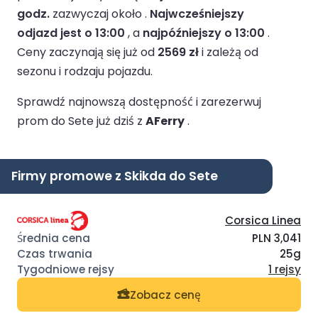
godz.
zazwyczaj około .
Najwcześniejszy
odjazd jest o 13:00
, a
najpóźniejszy o 13:00
.
Ceny zaczynają się już od
2569 zł
i zależą od
sezonu i rodzaju pojazdu.
Sprawdź najnowszą dostępność i zarezerwuj
prom do Sete już dziś z
AFerry
.
Firmy promowe z Skikda do Sete
Corsica Linea
PLN 3,041
25g
1 rejsy
Zobacz cenę