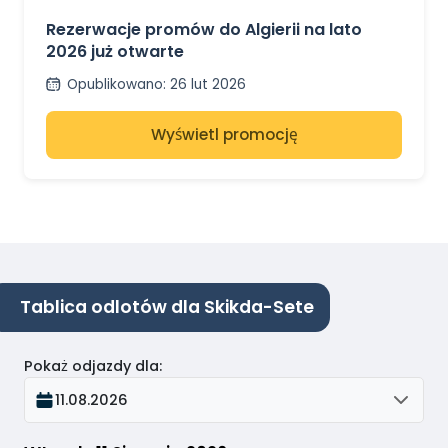
LATO 2026 JUŻ
OTWARTE
Rezerwacje promów do Algierii na lato
2026 już otwarte
Opublikowano
:
26 lut 2026
Wyświetl promocję
Tablica odlotów dla Skikda-Sete
Pokaż odjazdy dla
:
11.08.2026