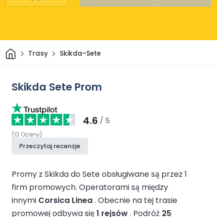
Dom
Trasy
Skikda-Sete
Skikda Sete Prom
4.6
/ 5
(
13
Oceny
)
Przeczytaj recenzje
Promy z Skikda do Sete obsługiwane są przez 1
firm promowych.
Operatorami są między
innymi
Corsica Linea
.
Obecnie na tej trasie
promowej odbywa się
1 rejsów
.
Podróż
25