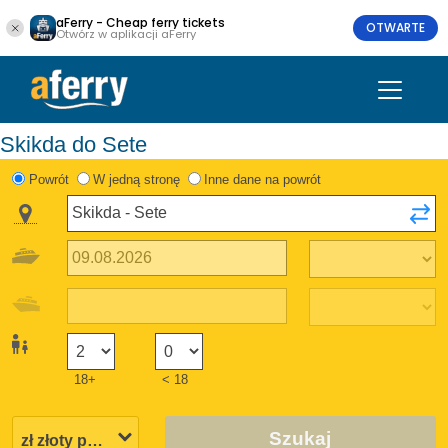
aFerry - Cheap ferry tickets
OTWARTE
Otwórz w aplikacji aFerry
Skikda do Sete
Powrót
W jedną stronę
Inne dane na powrót
18+
< 18
Szukaj