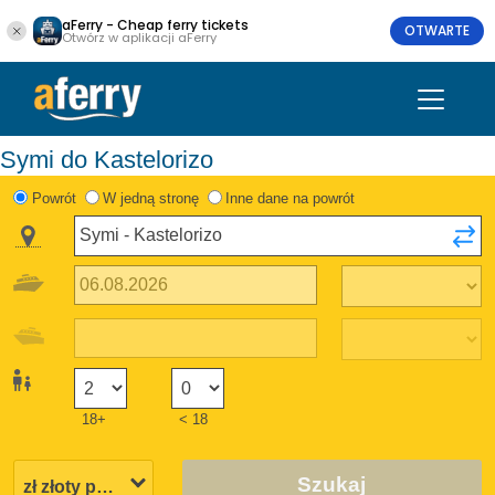
aFerry - Cheap ferry tickets
OTWARTE
Otwórz w aplikacji aFerry
Symi do Kastelorizo
Powrót
W jedną stronę
Inne dane na powrót
18+
< 18
Szukaj