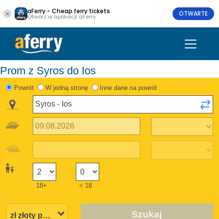
aFerry - Cheap ferry tickets
OTWARTE
Otwórz w aplikacji aFerry
Prom z Syros do Ios
Powrót
W jedną stronę
Inne dane na powrót
18+
< 18
Szukaj