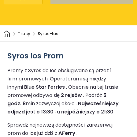
Dom
Trasy
Syros-Ios
Syros Ios Prom
Promy z Syros do Ios obsługiwane są przez 1
firm promowych.
Operatorami są między
innymi
Blue Star Ferries
.
Obecnie na tej trasie
promowej odbywa się
2 rejsów
.
Podróż
5
godz. 8min
zazwyczaj około .
Najwcześniejszy
odjazd jest o 13:30
, a
najpóźniejszy o 21:30
.
Sprawdź najnowszą dostępność i zarezerwuj
prom do Ios już dziś z
AFerry
.