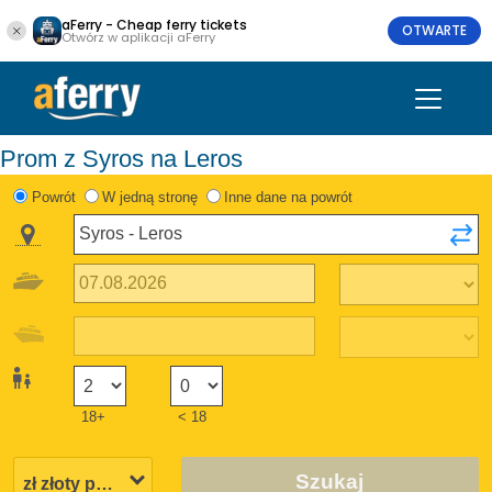
aFerry - Cheap ferry tickets
OTWARTE
Otwórz w aplikacji aFerry
Prom z Syros na Leros
Powrót
W jedną stronę
Inne dane na powrót
18+
< 18
Szukaj