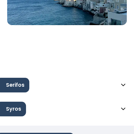
Serifos
Syros