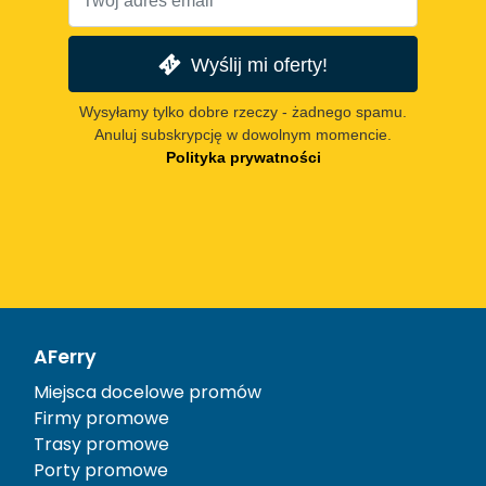
Wyślij mi oferty!
Wysyłamy tylko dobre rzeczy - żadnego spamu.
Anuluj subskrypcję w dowolnym momencie.
Polityka prywatności
AFerry
Miejsca docelowe promów
Firmy promowe
Trasy promowe
Porty promowe