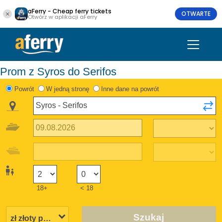
aFerry - Cheap ferry tickets
OTWARTE
Otwórz w aplikacji aFerry
Prom z Syros do Serifos
Powrót
W jedną stronę
Inne dane na powrót
18+
< 18
Szukaj