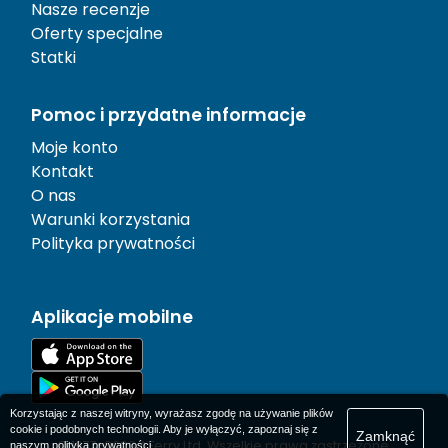
Nasze recenzje
Oferty specjalne
Statki
Pomoc i przydatne informacje
Moje konto
Kontakt
O nas
Warunki korzystania
Polityka prywatności
Aplikacje mobilne
Korzystając z naszej witryny, wyrażasz zgodę na używanie plików
cookie i podobnych technologii. Aby je wyłączyć, zapoznaj się z
Zamknąć
© 1977-
2026
AFerry Ltd. Wszelkie prawa zastrzeżone.
naszym
polityka prywatności
.