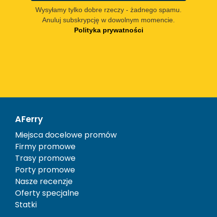
Wysyłamy tylko dobre rzeczy - żadnego spamu.
Anuluj subskrypcję w dowolnym momencie.
Polityka prywatności
AFerry
Miejsca docelowe promów
Firmy promowe
Trasy promowe
Porty promowe
Nasze recenzje
Oferty specjalne
Statki