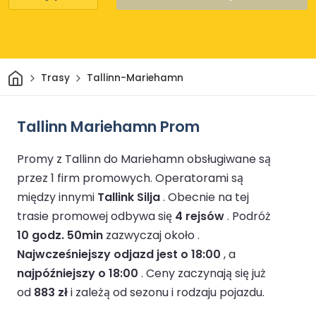
Dom
Trasy
Tallinn-Mariehamn
Tallinn Mariehamn Prom
Promy z Tallinn do Mariehamn obsługiwane są
przez 1 firm promowych.
Operatorami są
między innymi
Tallink Silja
.
Obecnie na tej
trasie promowej odbywa się
4 rejsów
.
Podróż
10 godz. 50min
zazwyczaj około .
Najwcześniejszy odjazd jest o 18:00
, a
najpóźniejszy o 18:00
.
Ceny zaczynają się już
od
883 zł
i zależą od sezonu i rodzaju pojazdu.