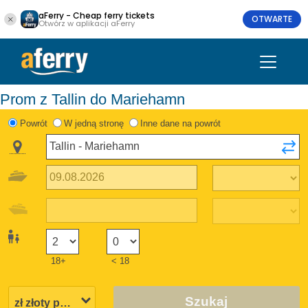
aFerry - Cheap ferry tickets
OTWARTE
Otwórz w aplikacji aFerry
Prom z Tallin do Mariehamn
Powrót
W jedną stronę
Inne dane na powrót
18+
< 18
Szukaj