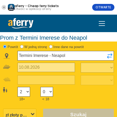
aFerry - Cheap ferry tickets
OTWARTE
Otwórz w aplikacji aFerry
Prom z Termini Imerese do Neapol
Powrót
W jedną stronę
Inne dane na powrót
18+
< 18
Szukaj