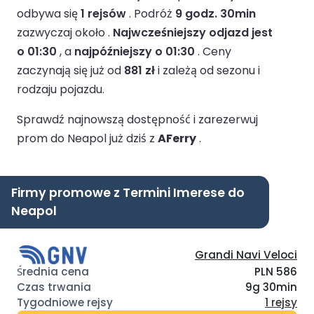
odbywa się
1 rejsów
.
Podróż
9 godz. 30min
zazwyczaj około .
Najwcześniejszy odjazd jest
o 01:30
, a
najpóźniejszy o 01:30
.
Ceny
zaczynają się już od
881 zł
i zależą od sezonu i
rodzaju pojazdu.
Sprawdź najnowszą dostępność i zarezerwuj
prom do Neapol już dziś z
AFerry
.
Firmy promowe z Termini Imerese do
Neapol
Grandi Navi Veloci
PLN 586
9g 30min
1 rejsy