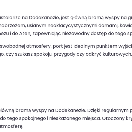
stelorizo na Dodekanezie, jest główną bramą wyspy na grec
abrzeżem, usianym neoklasycystycznymi domami, kawiarn
u i do Aten, zapewniając niezawodny dostęp do tego spo
i i swobodnej atmosfery, port jest idealnym punktem wyjś
 tego, czy szukasz spokoju, przygody czy odkryć kulturowy
est główną bramą wyspy na Dodekanezie. Dzięki regularny
o tego spokojnego i nieskażonego miejsca. Otoczony kry
atmosferę.