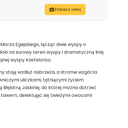
Zobacz cenę
 Morza Egejskiego, łącząc dwie wyspy o
oki na surowy teren wyspy i dramatyczną linię
ojnej wyspy Kastelorizo.
omy stoją wzdłuż nabrzeża, a strome wzgórza
niczymi uliczkami, tętniącymi życiem
 Błękitną Jaskinię, do której można dotrzeć
ch tawern, delektując się świeżymi owocami