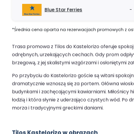
Blue Star Ferries
-
*Średnia cena oparta na rezerwacjach promowych z ostat
Trasa promowa z Tilos do Kastelorizo oferuje spoko
odrębnych, urzekających cechach. Gdy prom odpływa
brzegową, z jej skalistymi wzgórzami i osłoniętymi za
Po przybyciu do Kastelorizo goście są witani spoko
dramatycznie wznoszą się za portem. Główna wioska
budynkami i zachęcającymi kawiarniami. Miłośnicy hi
łodzią i która słynie z uderzająco czystych wód. Po
morza i tradycyjnymi greckimi daniami.
Tilos Kastelorizo w obrazach