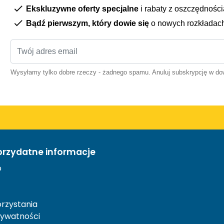
Ekskluzywne oferty specjalne
i rabaty z oszczędnośc
Bądź pierwszym, który dowie się
o nowych rozkładac
Wysyłamy tylko dobre rzeczy - żadnego spamu. Anuluj subskrypcję w 
przydatne informacje
o
rzystania
rywatności