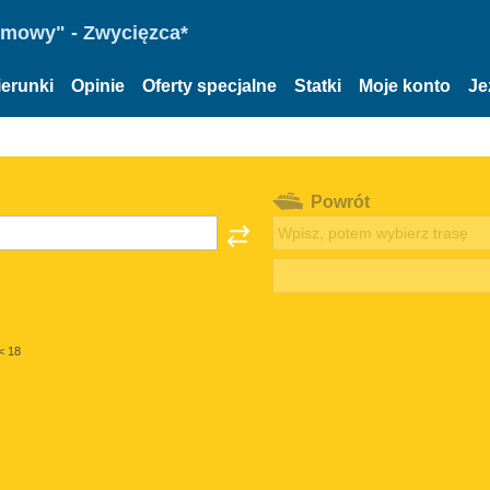
omowy" - Zwycięzca*
ierunki
Opinie
Oferty specjalne
Statki
Moje konto
Je
Powrót
< 18