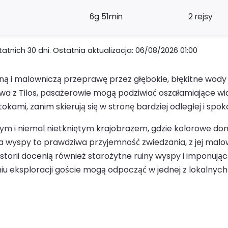
6g 51min
2 rejsy
nich 30 dni. Ostatnia aktualizacja: 06/08/2026 01:00
jną i malowniczą przeprawę przez głębokie, błękitne wody
 z Tilos, pasażerowie mogą podziwiać oszałamiające wid
tokami, zanim skierują się w stronę bardziej odległej i spok
jnym i niemal nietkniętym krajobrazem, gdzie kolorowe d
 wyspy to prawdziwa przyjemność zwiedzania, z jej malow
storii docenią również starożytne ruiny wyspy i imponującą
 dniu eksploracji goście mogą odpocząć w jednej z lokalny