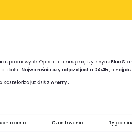
1 firm promowych.
Operatorami są między innymi
Blue Star
j około .
Najwcześniejszy odjazd jest o 04:45
, a
najpóź
Kastelorizo już dziś z
AFerry
.
rednia cena
Czas trwania
Tygodniow