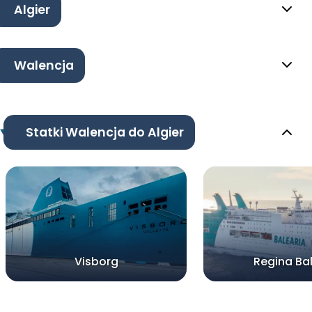
Algier
Walencja
Statki Walencja do Algier
Visborg
Regina Bal