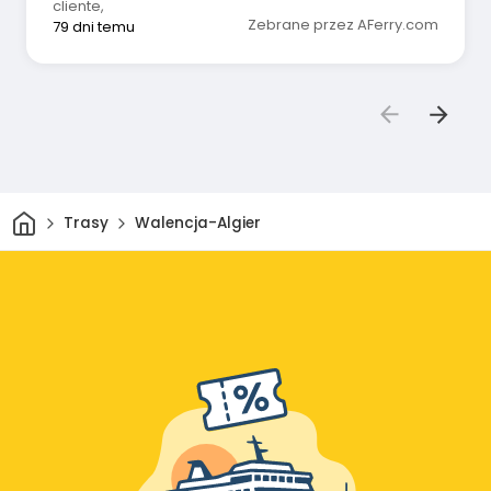
cliente
,
Zebrane przez AFerry.com
79 dni temu
Dom
Trasy
Walencja-Algier