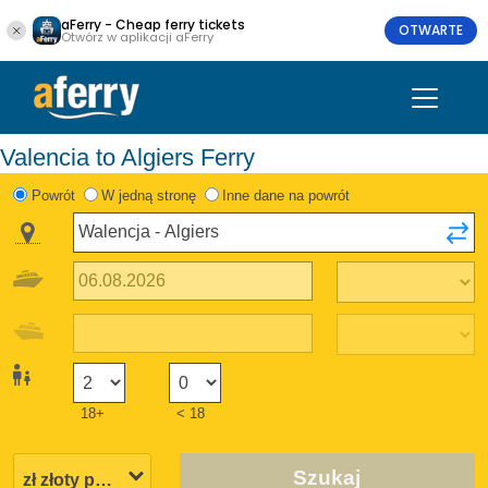
aFerry - Cheap ferry tickets
OTWARTE
Otwórz w aplikacji aFerry
Valencia to Algiers Ferry
Powrót
W jedną stronę
Inne dane na powrót
18+
< 18
Szukaj