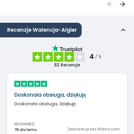
Recenzje Walencja-Algier
4
/ 5
82
Recenzje
Doskonała obsługa, dziękuję
Doskonała obsługa, dziękuję
MOHAMED
,
Zebrane przez AFerry.com
78 dni temu