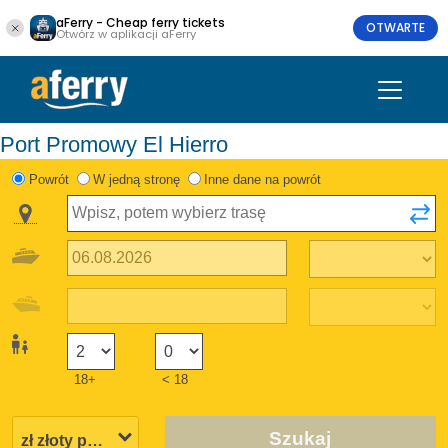
aFerry - Cheap ferry tickets
OTWARTE
Otwórz w aplikacji aFerry
Port Promowy El Hierro
Powrót
W jedną stronę
Inne dane na powrót
18+
< 18
Szukaj