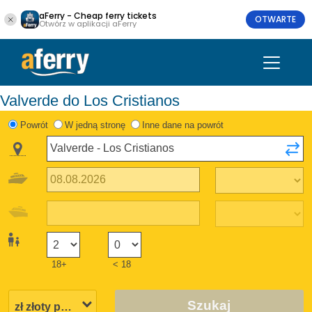
aFerry - Cheap ferry tickets
OTWARTE
Otwórz w aplikacji aFerry
Valverde do Los Cristianos
Powrót
W jedną stronę
Inne dane na powrót
18+
< 18
Szukaj